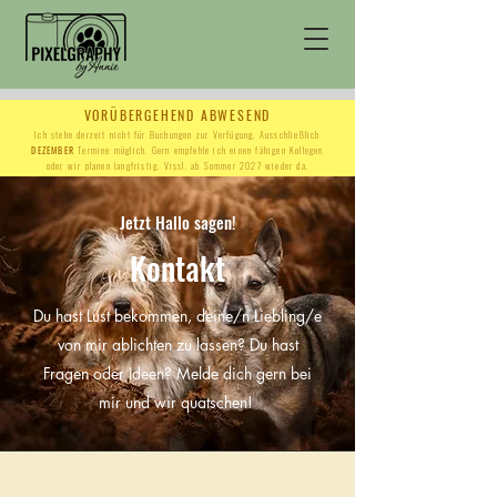
VORÜBERGEHEND ABWESEND
Ich stehe derzeit nicht für Buchungen zur Verfügung. Ausschließlich
DEZEMBER
Termine möglich. Gern empfehle ich einen fähigen Kollegen
oder wir planen langfristig. Vrssl. ab Sommer 2027 wieder da.
Jetzt Hallo sagen!
Kontakt
Du hast Lust bekommen, deine/n Liebling/e
von mir ablichten zu lassen? Du hast
Fragen oder Ideen? Melde dich gern bei
mir und wir quatschen!