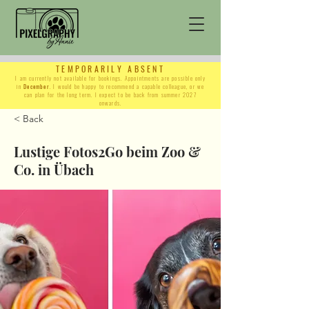
TEMPORARILY ABSENT
I am currently not available for bookings. Appointments are possible only
in
December
. I would be happy to recommend a capable colleague, or we
can plan for the long term. I expect to be back from summer 2027
onwards.
< Back
Lustige Fotos2Go beim Zoo &
Co. in Übach