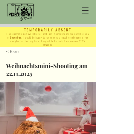
TEMPORARILY ABSENT
I am currently not available for bookings. Appointments are possible only
in
December
. I would be happy to recommend a capable colleague, or we
can plan for the long term. I expect to be back from summer 2027
onwards.
< Back
Weihnachtsmini-Shooting am
22.11.2025