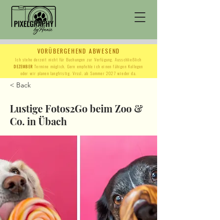
VORÜBERGEHEND ABWESEND
Ich stehe derzeit nicht für Buchungen zur Verfügung. Ausschließlich
DEZEMBER
Termine möglich. Gern empfehle ich einen fähigen Kollegen
oder wir planen langfristig. Vrssl. ab Sommer 2027 wieder da.
< Back
Lustige Fotos2Go beim Zoo &
Co. in Übach