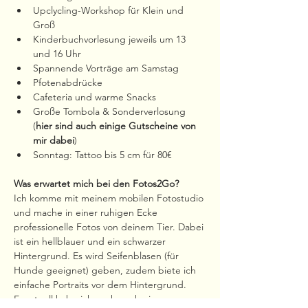
Upclycling-Workshop für Klein und 
Groß
Kinderbuchvorlesung jeweils um 13 
und 16 Uhr
Spannende Vorträge am Samstag
Pfotenabdrücke
Cafeteria und warme Snacks
Große Tombola & Sonderverlosung 
(
hier sind auch einige Gutscheine von 
mir dabei
)
Sonntag: Tattoo bis 5 cm für 80€
Was erwartet mich bei den Fotos2Go?
Ich komme mit meinem mobilen Fotostudio 
und mache in einer ruhigen Ecke 
professionelle Fotos von deinem Tier. Dabei 
ist ein hellblauer und ein schwarzer 
Hintergrund. Es wird Seifenblasen (für 
Hunde geeignet) geben, zudem biete ich 
einfache Portraits vor dem Hintergrund. 
Eventuell habe ich auch noch ein paar 