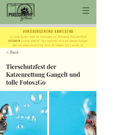
VORÜBERGEHEND ABWESEND
Ich stehe derzeit nicht für Buchungen zur Verfügung. Ausschließlich
DEZEMBER
Termine möglich. Gern empfehle ich einen fähigen Kollegen
oder wir planen langfristig. Vrssl. ab Sommer 2027 wieder da.
< Back
Tierschutzfest der
Katzenrettung Gangelt und
tolle Fotos2Go