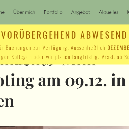
me
Über mich
Portfolio
Angebot
Aktuelles
VORÜBERGEHEND ABWESEND
 für Buchungen zur Verfügung. Ausschließlich
DEZEMB
hnachts-Mini
igen Kollegen oder wir planen langfristig. Vrssl. ab
ting am 09.12. in
en