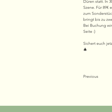
Düren statt. In 
Szene. Für 89€ e
zum Sonderstück
bringt bis zu zw
Bei Buchung wird
Seite :)
Sichert euch jet
🎄
Previous