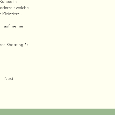
Kulisse in 
jederzeit welche 
Kleintiere - 
hr auf meiner 
ches Shooting 🐾
Next